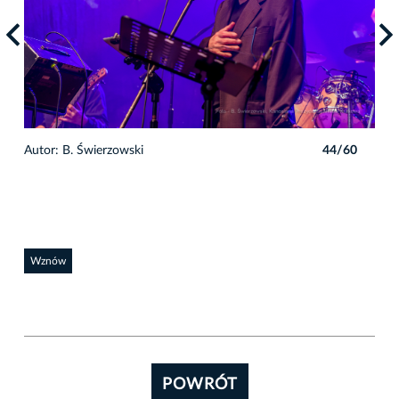
0
Autor: B. Świerzowski
44/60
Auto
Wznów
POWRÓT