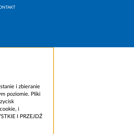
ONTAKT
anie i zbieranie
 poziomie. Pliki
zycisk
ookie, i
ZYSTKIE I PRZEJDŹ