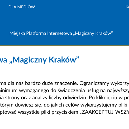
DLA MEDIÓW
K
Miejska Platforma Internetowa „Magiczny Kraków”
owa „Magiczny Kraków”
a dla nas bardzo duże znaczenie. Ograniczamy wykorzyst
minimum wymaganego do świadczenia usług na najwyższym
strony oraz analizy liczby odwiedzin. Po kliknięciu w pr
m dowiesz się, do jakich celów wykorzystujemy pliki c
ceptować wszystkie pliki przyciskiem „ZAAKCEPTUJ WS