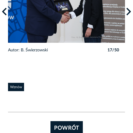
0
Autor: B. Świerzowski
17/50
Auto
Wznów
POWRÓT