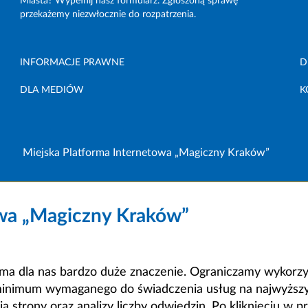
Miasta? Wypełnij nasz formularz. Zgłoszoną sprawę
przekażemy niezwłocznie do rozpatrzenia.
INFORMACJE PRAWNE
D
DLA MEDIÓW
K
Miejska Platforma Internetowa „Magiczny Kraków”
owa „Magiczny Kraków”
a dla nas bardzo duże znaczenie. Ograniczamy wykorzyst
minimum wymaganego do świadczenia usług na najwyższym
strony oraz analizy liczby odwiedzin. Po kliknięciu w pr