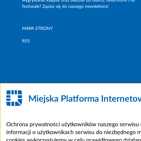
wygrywanie książek oraz biletów do teatru, filharmonii i na
festiwale? Zapisz się do naszego newslettera!
MAPA STRONY
RSS
Miejska Platforma Internet
Ochrona prywatności użytkowników naszego serwisu m
informacji o użytkownikach serwisu do niezbędnego 
cookies wykorzystujemy w celu prawidłowego działania 