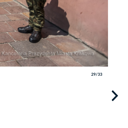
29/33
Autor: B. 