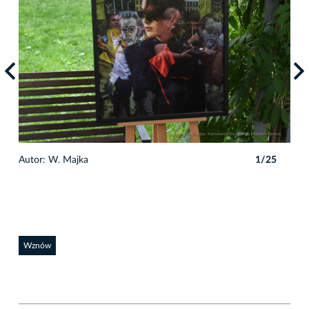
Autor: W. Majka
1/25
Auto
Wznów