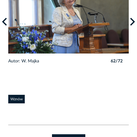
2
Autor: W. Majka
62/72
Auto
Wznów