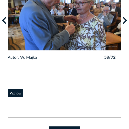
2
Autor: W. Majka
58/72
Auto
Wznów