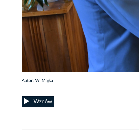
5/72
Autor: W. Majka
Wznów