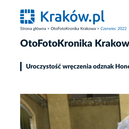
Strona główna
OtoFotoKronika Krakowa
Czerwiec 2022
OtoFotoKronika Krako
Uroczystość wręczenia odznak Honor
ZDJĘCIE