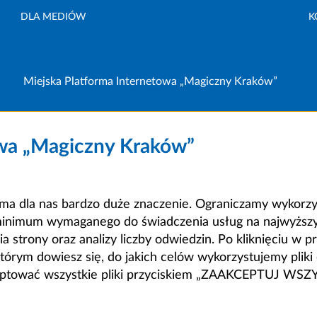
DLA MEDIÓW
K
Miejska Platforma Internetowa „Magiczny Kraków”
owa „Magiczny Kraków”
a dla nas bardzo duże znaczenie. Ograniczamy wykorzyst
minimum wymaganego do świadczenia usług na najwyższym
strony oraz analizy liczby odwiedzin. Po kliknięciu w pr
m dowiesz się, do jakich celów wykorzystujemy pliki c
ceptować wszystkie pliki przyciskiem „ZAAKCEPTUJ WS