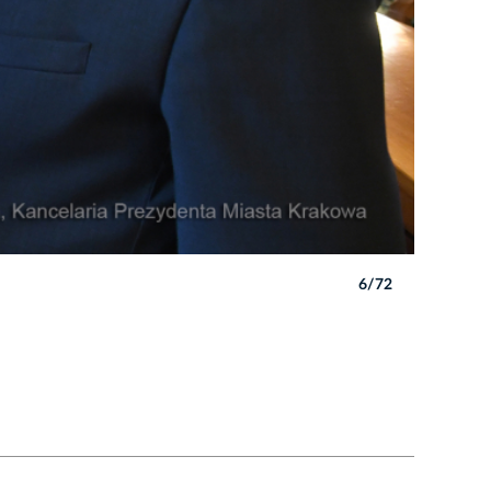
6/72
Autor: W. 