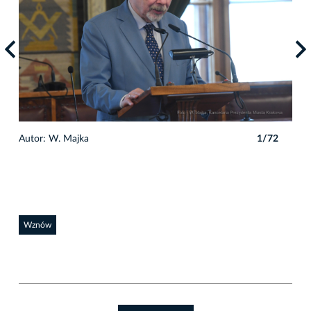
Autor: W. Majka
1/72
Auto
Wznów