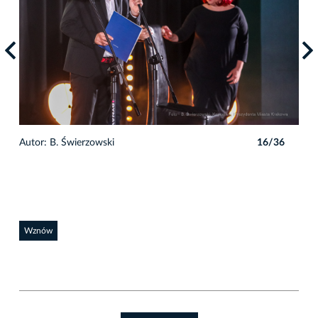
6
Autor: B. Świerzowski
16/36
Auto
Wznów