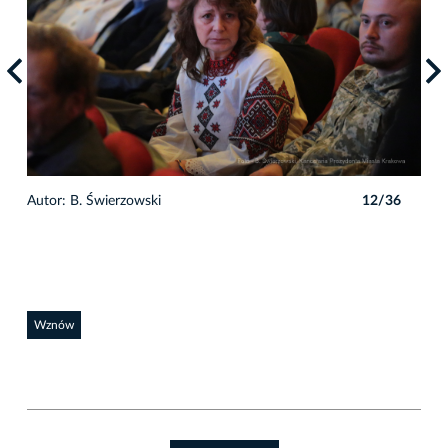
6
Autor: B. Świerzowski
12/36
Auto
Wznów