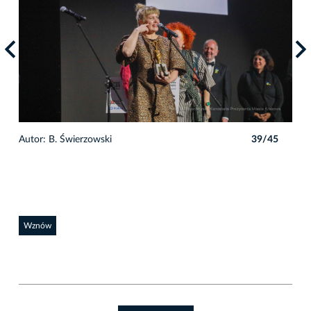
5
Autor: B. Świerzowski
39/45
Auto
Wznów