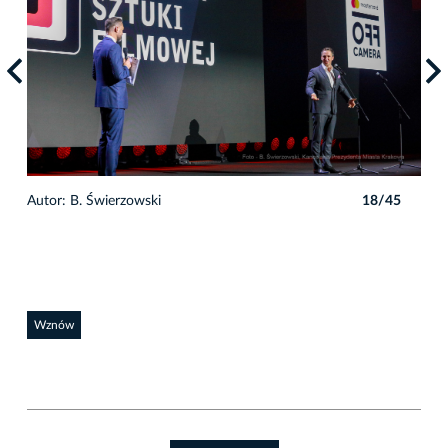
5
Autor: B. Świerzowski
18/45
Auto
Wznów