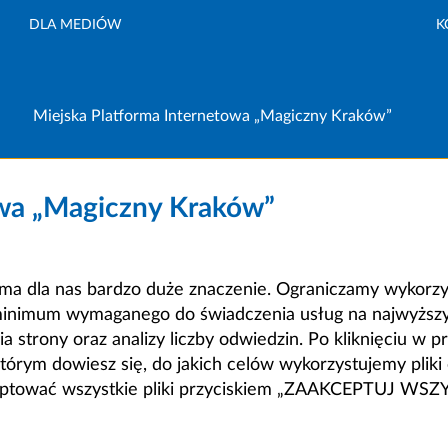
DLA MEDIÓW
K
Miejska Platforma Internetowa „Magiczny Kraków”
owa „Magiczny Kraków”
a dla nas bardzo duże znaczenie. Ograniczamy wykorzyst
minimum wymaganego do świadczenia usług na najwyższym
strony oraz analizy liczby odwiedzin. Po kliknięciu w pr
m dowiesz się, do jakich celów wykorzystujemy pliki c
ceptować wszystkie pliki przyciskiem „ZAAKCEPTUJ WS