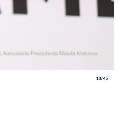
13/45
Autor: B. 