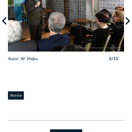
1
Autor: W. Majka
5/11
Auto
Wznów