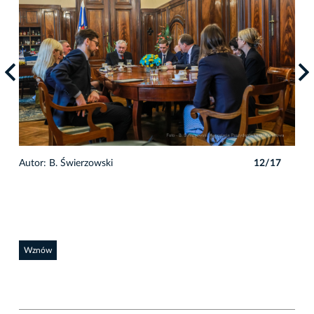
7
Autor: B. Świerzowski
12/17
Auto
Wznów