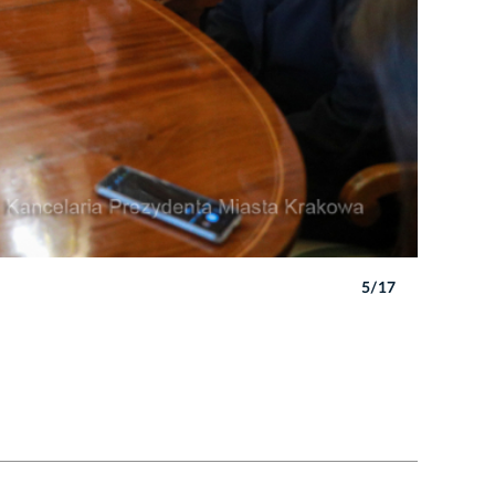
5/17
Autor: B. 