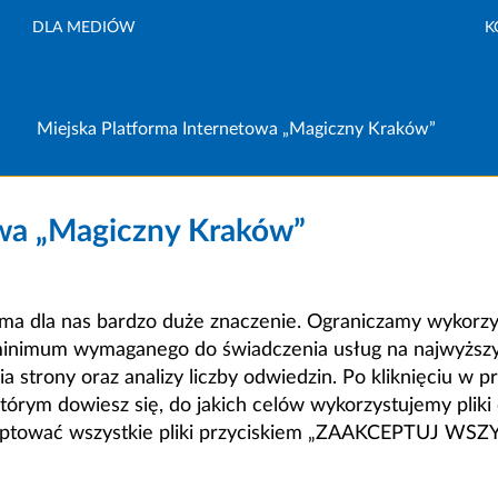
DLA MEDIÓW
K
Miejska Platforma Internetowa „Magiczny Kraków”
owa „Magiczny Kraków”
a dla nas bardzo duże znaczenie. Ograniczamy wykorzyst
minimum wymaganego do świadczenia usług na najwyższym
strony oraz analizy liczby odwiedzin. Po kliknięciu w pr
m dowiesz się, do jakich celów wykorzystujemy pliki c
ceptować wszystkie pliki przyciskiem „ZAAKCEPTUJ WS