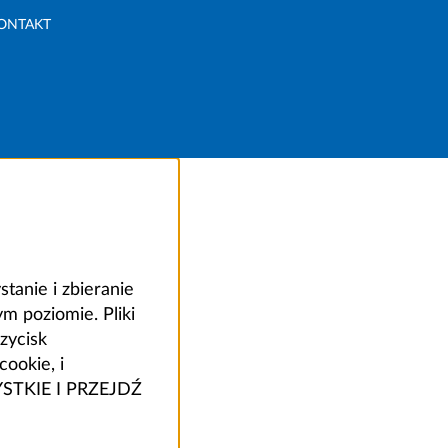
ONTAKT
anie i zbieranie
 poziomie. Pliki
zycisk
ookie, i
ZYSTKIE I PRZEJDŹ