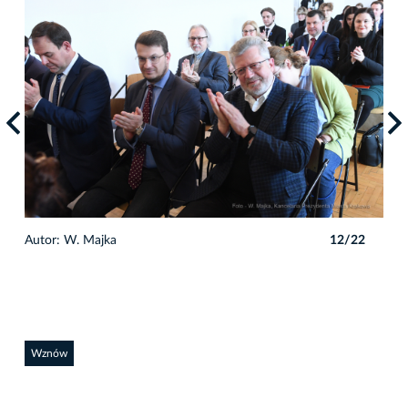
2
Autor: W. Majka
12/22
Auto
Wznów