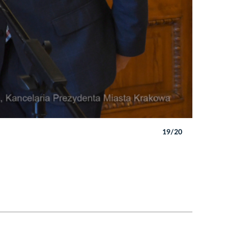
19/20
Autor: W. 