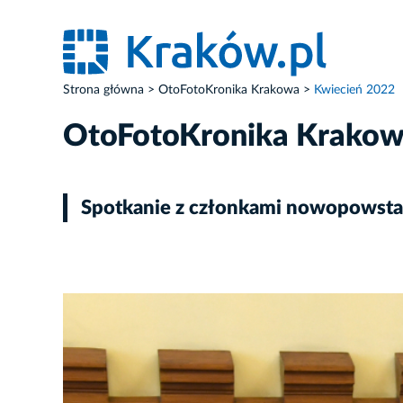
Strona główna
OtoFotoKronika Krakowa
Kwiecień 2022
OtoFotoKronika Krako
Spotkanie z członkami nowopowstał
ZDJĘCIE