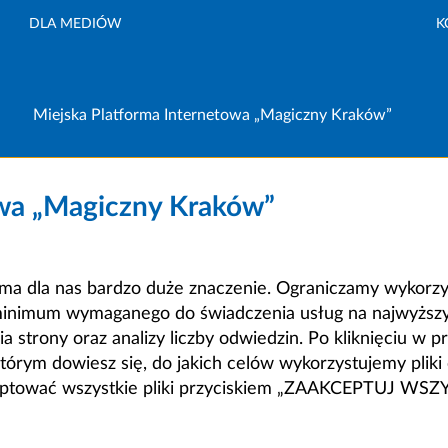
DLA MEDIÓW
K
Miejska Platforma Internetowa „Magiczny Kraków”
owa „Magiczny Kraków”
a dla nas bardzo duże znaczenie. Ograniczamy wykorzyst
minimum wymaganego do świadczenia usług na najwyższym
strony oraz analizy liczby odwiedzin. Po kliknięciu w pr
m dowiesz się, do jakich celów wykorzystujemy pliki c
ceptować wszystkie pliki przyciskiem „ZAAKCEPTUJ WS