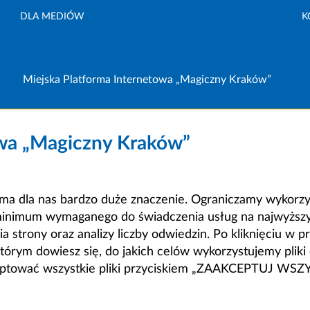
DLA MEDIÓW
K
Miejska Platforma Internetowa „Magiczny Kraków”
owa „Magiczny Kraków”
a dla nas bardzo duże znaczenie. Ograniczamy wykorzyst
minimum wymaganego do świadczenia usług na najwyższym
strony oraz analizy liczby odwiedzin. Po kliknięciu w pr
m dowiesz się, do jakich celów wykorzystujemy pliki c
ceptować wszystkie pliki przyciskiem „ZAAKCEPTUJ WS