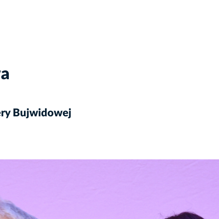
wa
ery Bujwidowej