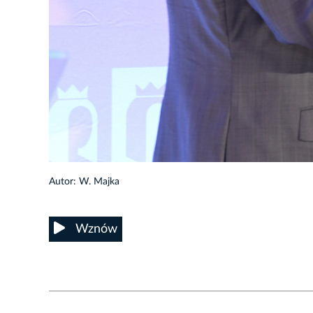
10/19
Autor: W. Majka
Wznów