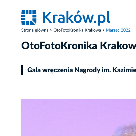
Strona główna
OtoFotoKronika Krakowa
Marzec 2022
OtoFotoKronika Krako
Gala wręczenia Nagrody im. Kazimi
ZDJĘCIE