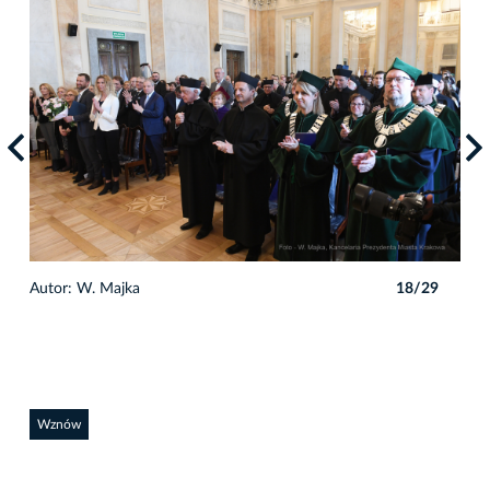
9
Autor: W. Majka
18/29
Auto
Wznów