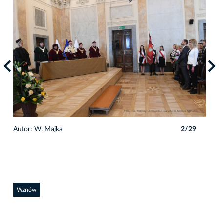
9
Autor: W. Majka
2/29
Auto
Wznów