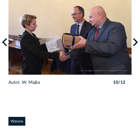
2
Autor: W. Majka
10/12
Auto
Wznów