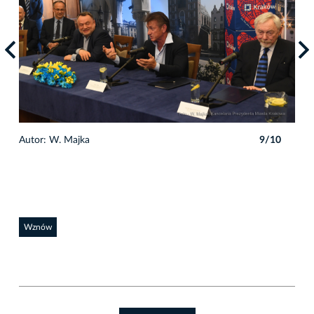
0
Autor: W. Majka
9/10
Auto
Wznów