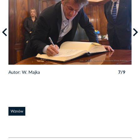
9
Autor: W. Majka
7/9
Auto
Wznów