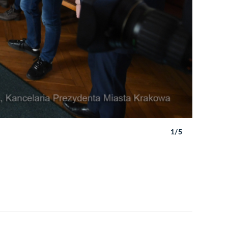
1/5
Autor: W. 