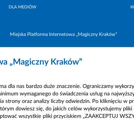
DLA MEDIÓW
K
Miejska Platforma Internetowa „Magiczny Kraków”
owa „Magiczny Kraków”
a dla nas bardzo duże znaczenie. Ograniczamy wykorzyst
minimum wymaganego do świadczenia usług na najwyższym
strony oraz analizy liczby odwiedzin. Po kliknięciu w pr
m dowiesz się, do jakich celów wykorzystujemy pliki c
ceptować wszystkie pliki przyciskiem „ZAAKCEPTUJ WS