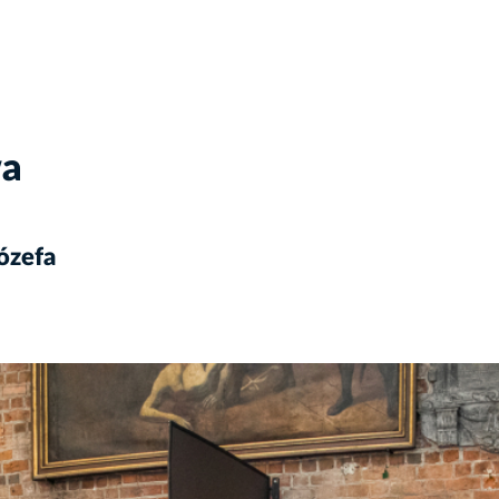
wa
ózefa