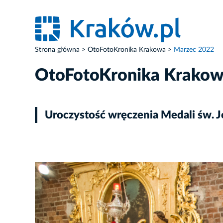
Strona główna
OtoFotoKronika Krakowa
Marzec 2022
OtoFotoKronika Krako
Uroczystość wręczenia Medali św. J
ZDJĘCIE