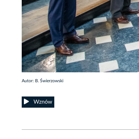
16/20
Autor: B. Świerzowski
Wznów