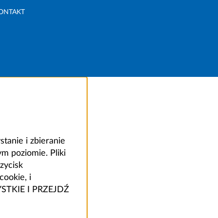
ONTAKT
anie i zbieranie
 poziomie. Pliki
zycisk
ookie, i
ZYSTKIE I PRZEJDŹ