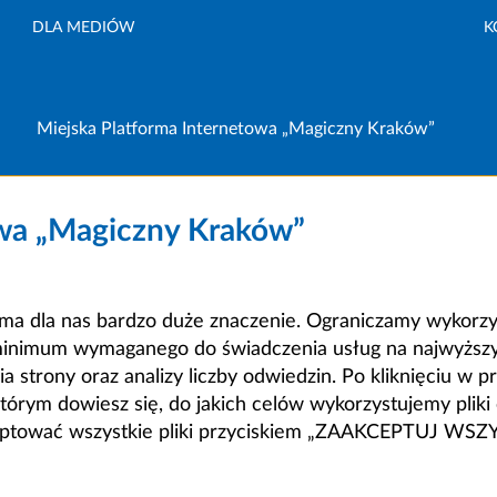
DLA MEDIÓW
K
Miejska Platforma Internetowa „Magiczny Kraków”
owa „Magiczny Kraków”
a dla nas bardzo duże znaczenie. Ograniczamy wykorzyst
minimum wymaganego do świadczenia usług na najwyższym
strony oraz analizy liczby odwiedzin. Po kliknięciu w pr
m dowiesz się, do jakich celów wykorzystujemy pliki c
ceptować wszystkie pliki przyciskiem „ZAAKCEPTUJ WS