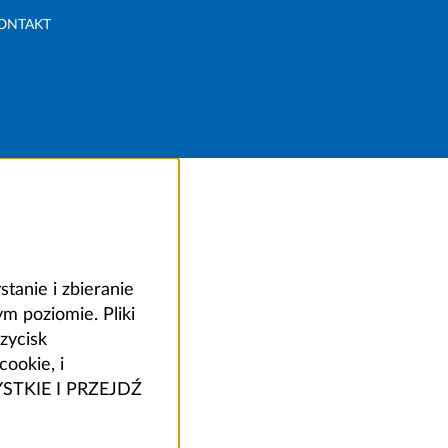
ONTAKT
anie i zbieranie
 poziomie. Pliki
zycisk
ookie, i
ZYSTKIE I PRZEJDŹ