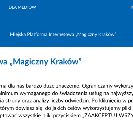
DLA MEDIÓW
K
Miejska Platforma Internetowa „Magiczny Kraków”
owa „Magiczny Kraków”
a dla nas bardzo duże znaczenie. Ograniczamy wykorzyst
minimum wymaganego do świadczenia usług na najwyższym
strony oraz analizy liczby odwiedzin. Po kliknięciu w pr
m dowiesz się, do jakich celów wykorzystujemy pliki c
ceptować wszystkie pliki przyciskiem „ZAAKCEPTUJ WS