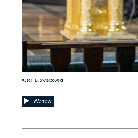
11/20
Autor: B. Świerzowski
Wznów