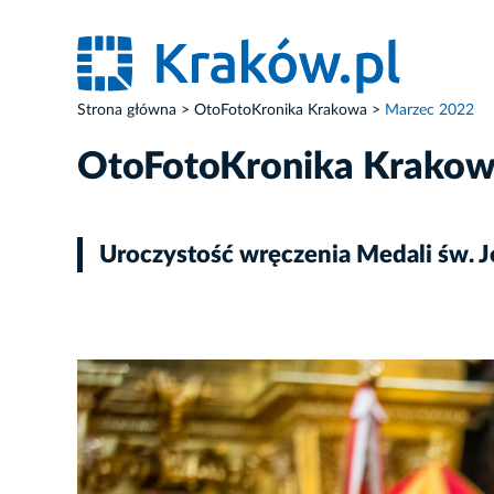
Strona główna
OtoFotoKronika Krakowa
Marzec 2022
OtoFotoKronika Krako
Uroczystość wręczenia Medali św. J
ZDJĘCIE