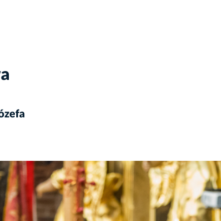
wa
ózefa