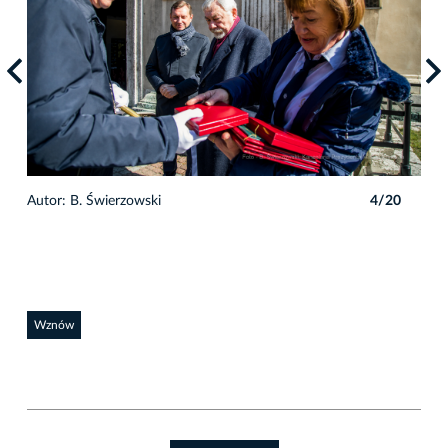
0
Autor: B. Świerzowski
4/20
Auto
Wznów