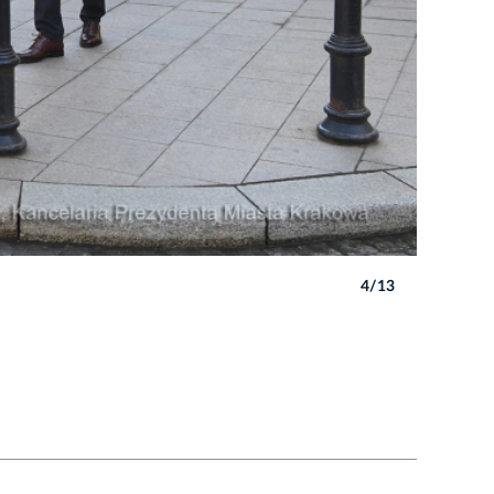
4/13
Autor: W. 