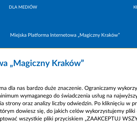
DLA MEDIÓW
K
Miejska Platforma Internetowa „Magiczny Kraków”
owa „Magiczny Kraków”
a dla nas bardzo duże znaczenie. Ograniczamy wykorzyst
minimum wymaganego do świadczenia usług na najwyższym
strony oraz analizy liczby odwiedzin. Po kliknięciu w pr
m dowiesz się, do jakich celów wykorzystujemy pliki c
ceptować wszystkie pliki przyciskiem „ZAAKCEPTUJ WS