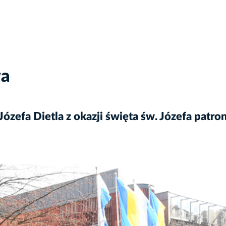
wa
zefa Dietla z okazji święta św. Józefa patr