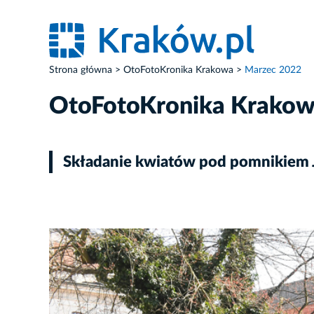
Strona główna
OtoFotoKronika Krakowa
Marzec 2022
OtoFotoKronika Krako
Składanie kwiatów pod pomnikiem Jó
ZDJĘCIE