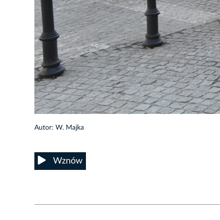
3/13
Autor: W. Majka
Wznów