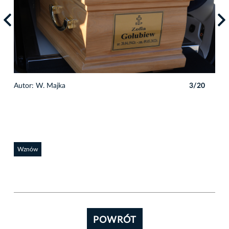
0
Autor: W. Majka
3/20
Auto
Wznów
POWRÓT