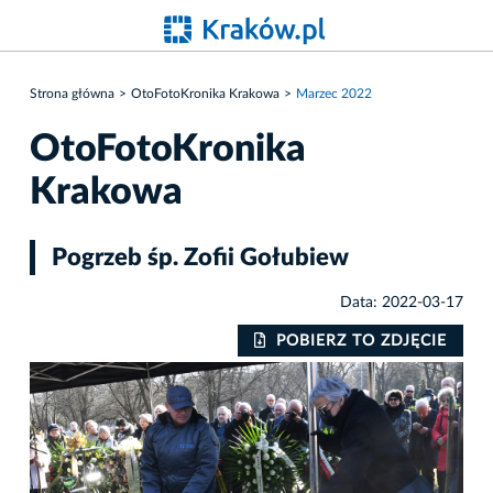
Strona główna
OtoFotoKronika Krakowa
Marzec 2022
OtoFotoKronika
Krakowa
Pogrzeb śp. Zofii Gołubiew
Data: 2022-03-17
IE
POBIERZ TO ZDJĘCIE