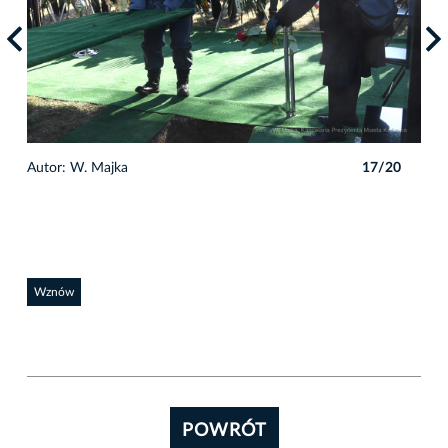
0
Autor: W. Majka
17/20
Auto
Wznów
POWRÓT