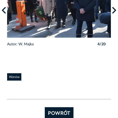
0
Autor: W. Majka
4/20
Auto
Wznów
POWRÓT