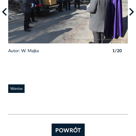
Autor: W. Majka
1/20
Auto
Wznów
POWRÓT