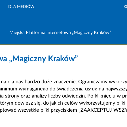
DLA MEDIÓW
K
Miejska Platforma Internetowa „Magiczny Kraków”
owa „Magiczny Kraków”
a dla nas bardzo duże znaczenie. Ograniczamy wykorzyst
minimum wymaganego do świadczenia usług na najwyższym
strony oraz analizy liczby odwiedzin. Po kliknięciu w pr
m dowiesz się, do jakich celów wykorzystujemy pliki c
ceptować wszystkie pliki przyciskiem „ZAAKCEPTUJ WS