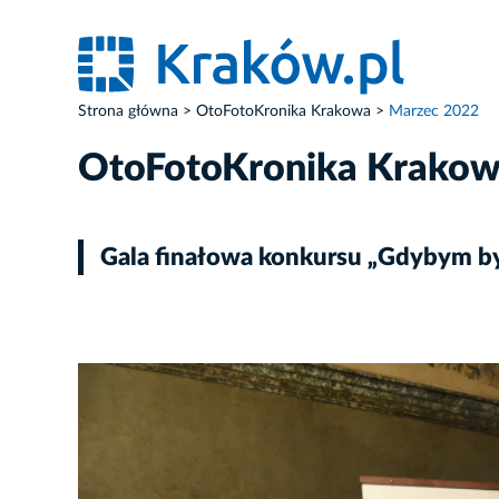
Strona główna
OtoFotoKronika Krakowa
Marzec 2022
OtoFotoKronika Krako
Gala finałowa konkursu „Gdybym by
ZDJĘCIE