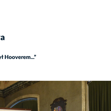
wa
ł Hooverem...”