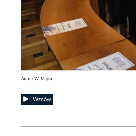
42/45
Autor: W. Majka
Wznów