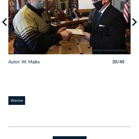
5
Autor: W. Majka
35/45
Auto
Wznów