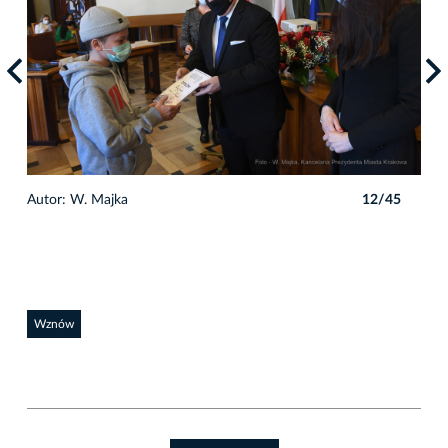
5
Autor: W. Majka
12/45
Auto
Wznów