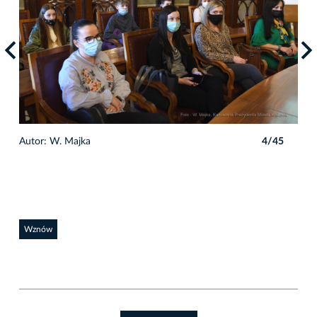
5
Autor: W. Majka
4/45
Auto
Wznów