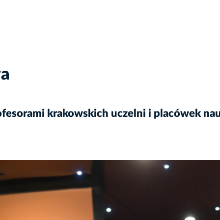
wa
fesorami krakowskich uczelni i placówek n