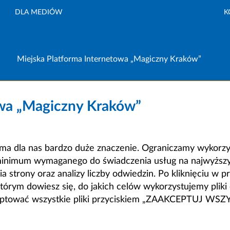
DLA MEDIÓW
K
Miejska Platforma Internetowa „Magiczny Kraków”
owa „Magiczny Kraków”
a dla nas bardzo duże znaczenie. Ograniczamy wykorzyst
minimum wymaganego do świadczenia usług na najwyższym
strony oraz analizy liczby odwiedzin. Po kliknięciu w pr
m dowiesz się, do jakich celów wykorzystujemy pliki c
ceptować wszystkie pliki przyciskiem „ZAAKCEPTUJ WS