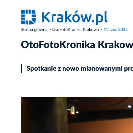
Strona główna
OtoFotoKronika Krakowa
Marzec 2022
OtoFotoKronika Krako
Spotkanie z nowo mianowanymi pro
ZDJĘCIE