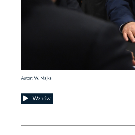
56/60
Autor: W. Majka
Wznów