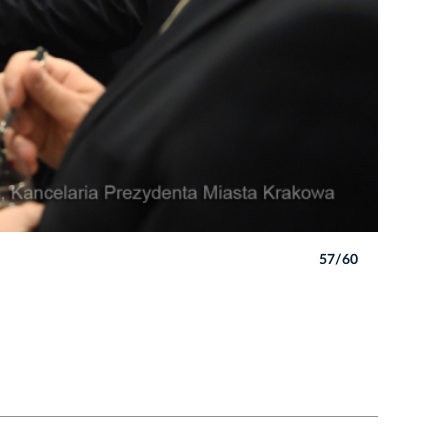
57/60
Autor: W. 