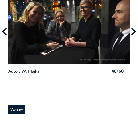
0
Autor: W. Majka
48/60
Auto
Wznów