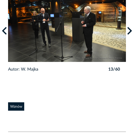
0
Autor: W. Majka
13/60
Auto
Wznów