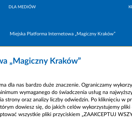
DLA MEDIÓW
K
Miejska Platforma Internetowa „Magiczny Kraków”
owa „Magiczny Kraków”
a dla nas bardzo duże znaczenie. Ograniczamy wykorzyst
minimum wymaganego do świadczenia usług na najwyższym
strony oraz analizy liczby odwiedzin. Po kliknięciu w pr
m dowiesz się, do jakich celów wykorzystujemy pliki c
ceptować wszystkie pliki przyciskiem „ZAAKCEPTUJ WS