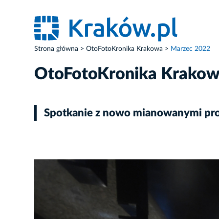
Strona główna
OtoFotoKronika Krakowa
Marzec 2022
OtoFotoKronika Krako
Spotkanie z nowo mianowanymi pro
ZDJĘCIE