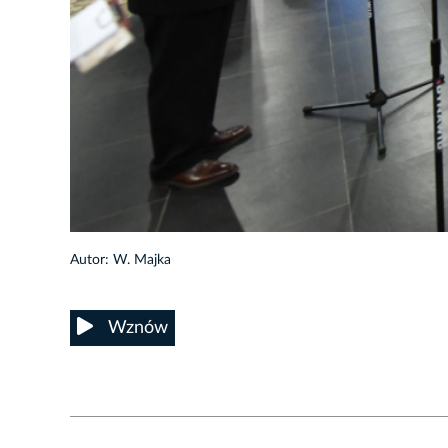
5/60
Autor: W. Majka
Wznów