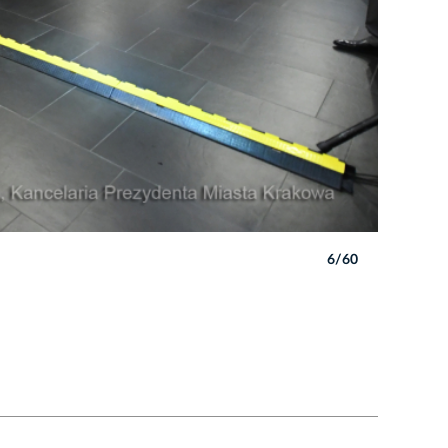
6/60
Autor: W. 