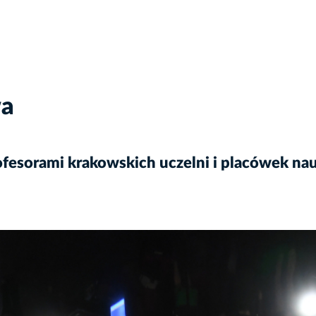
wa
fesorami krakowskich uczelni i placówek n