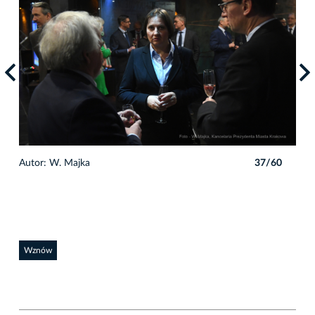
0
Autor: W. Majka
37/60
Auto
Wznów