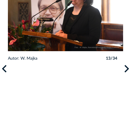
4
Autor: W. Majka
13/34
Auto