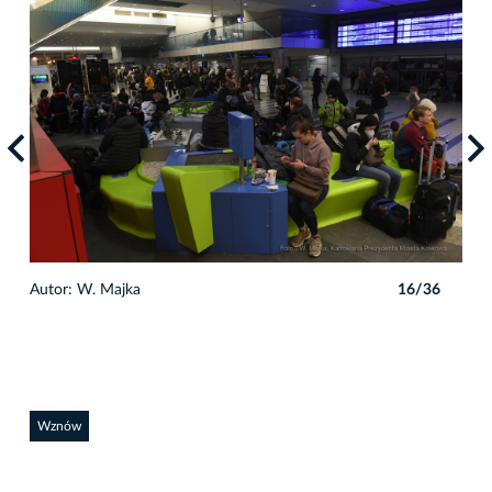
6
Autor: W. Majka
16/36
Auto
Wznów