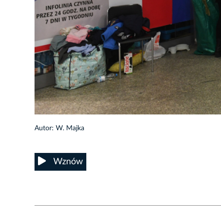
Autor: W. Majka
Wznów