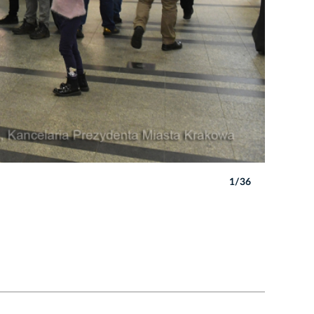
1/36
Autor: W. 