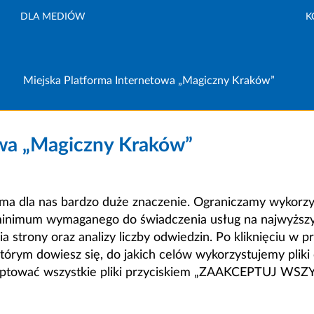
DLA MEDIÓW
K
Miejska Platforma Internetowa „Magiczny Kraków”
owa „Magiczny Kraków”
a dla nas bardzo duże znaczenie. Ograniczamy wykorzyst
minimum wymaganego do świadczenia usług na najwyższym
strony oraz analizy liczby odwiedzin. Po kliknięciu w pr
m dowiesz się, do jakich celów wykorzystujemy pliki c
ceptować wszystkie pliki przyciskiem „ZAAKCEPTUJ WS