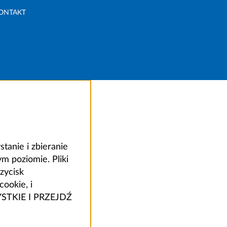
ONTAKT
anie i zbieranie
 poziomie. Pliki
zycisk
ookie, i
ZYSTKIE I PRZEJDŹ