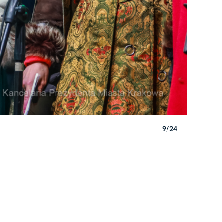
9/24
Autor: B. 