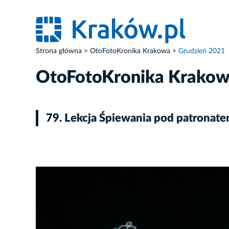
Strona główna
OtoFotoKronika Krakowa
Grudzień 2021
OtoFotoKronika Krako
79. Lekcja Śpiewania pod patronat
ZDJĘCIE