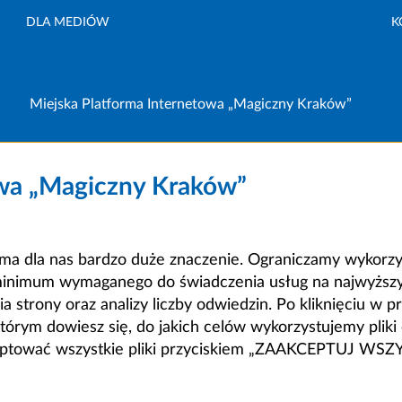
DLA MEDIÓW
K
Miejska Platforma Internetowa „Magiczny Kraków”
owa „Magiczny Kraków”
a dla nas bardzo duże znaczenie. Ograniczamy wykorzyst
minimum wymaganego do świadczenia usług na najwyższym
strony oraz analizy liczby odwiedzin. Po kliknięciu w pr
m dowiesz się, do jakich celów wykorzystujemy pliki c
ceptować wszystkie pliki przyciskiem „ZAAKCEPTUJ WS