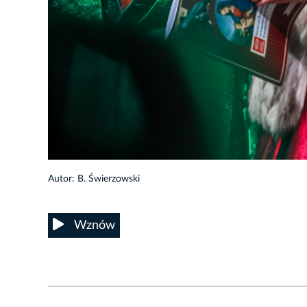
8/24
Autor: B. Świerzowski
Wznów