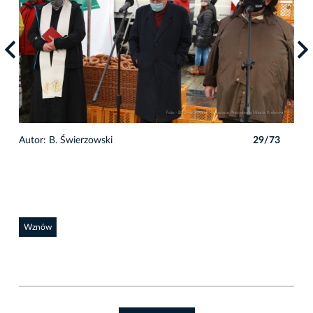
3
Autor: B. Świerzowski
29/73
Auto
Wznów