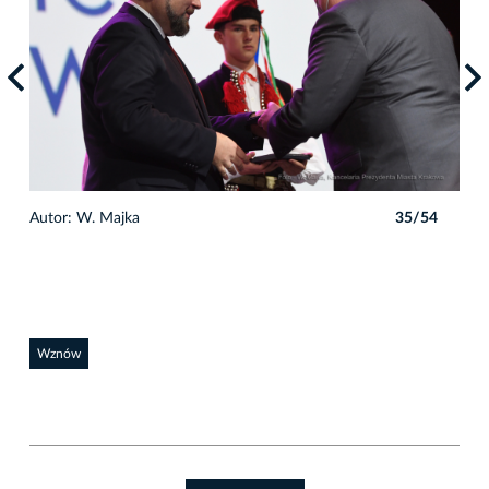
4
Autor: W. Majka
35/54
Auto
Wznów