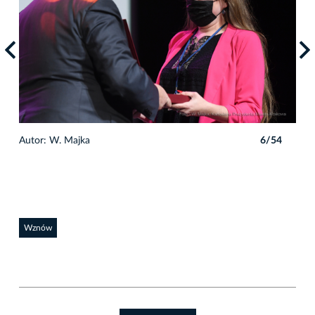
4
Autor: W. Majka
6/54
Auto
Wznów